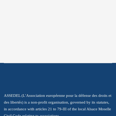
Subscribe
Subscribe to get the latest information
about our struggle to promote human
rights.
About Us
ASSEDEL (L’Association européenne pour la défense des droits et
des libertés) is a non-profit organisation, governed by its statutes,
in accordance with articles 21 to 79-III of the local Alsace Moselle
Civil Code relating to associations.