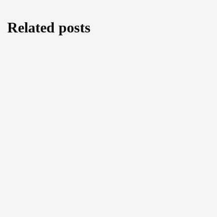
Related posts
Cutting back on Human Rights: A threefold
analysis of the amendments to the EU
Return Regulation
August 5, 2026
COMMENTS ON THE
COMMUNICATED CASE “TUTENK” OF
THE ECTHR