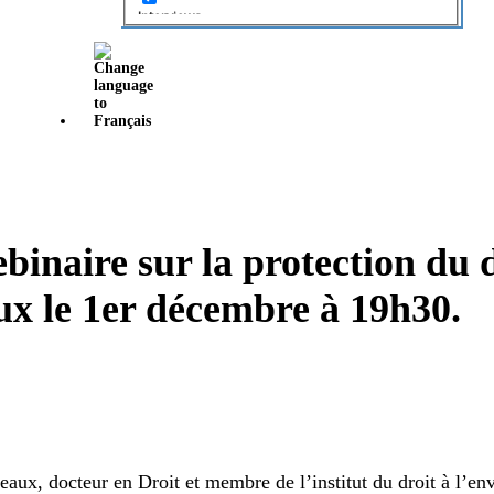
Interviews
Local Projects
News
Opinion
Opinion
Projects
Projets
inaire sur la protection du d
Roundtable Discussion
ux le 1er décembre à 19h30.
Soumissions
Submissions
Tables rondes
Uncategorized
eaux, docteur en Droit et membre de l’institut du droit à l’en
Video