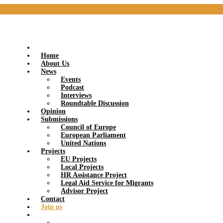
Home
About Us
News
Events
Podcast
Interviews
Roundtable Discussion
Opinion
Submissions
Council of Europe
European Parliament
United Nations
Projects
EU Projects
Local Projects
HR Assistance Project
Legal Aid Service for Migrants
Advisor Project
Contact
Join us