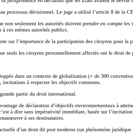
sa jurisprudence en déclarant que les Etats avaient le devoir 
 processus décisionnel. Le juge a utilisé l’article 8 de la CED
e non seulement les autorités doivent prendre en compte les in
n à ces mêmes autorités publics.
ste sur l’importance de la participation des citoyens pour la p
e seuls les citoyens personnellement affectés ont le droit de p
oppés dans un contexte de globalisation (+ de 300 conventions
incitations à respecter les objectifs communs.
grande partie du droit international.
t davantage de déclaration d’objectifs environnementaux à atte
’est à dire sans impérativité immédiate, basée sur l’incitation
 manœuvre à ses destinataires.
tuelle d’un droit dit post moderne (un phénomène juridique ré