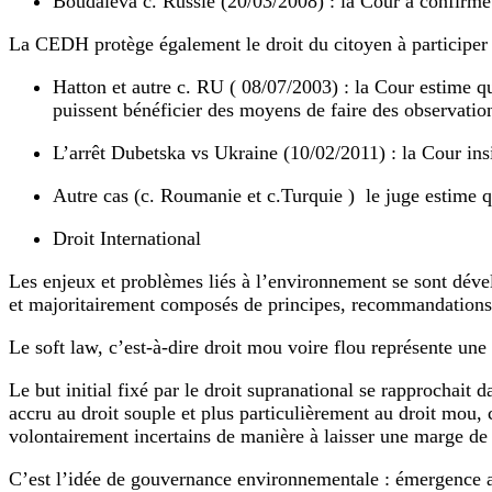
Boudaïeva c. Russie (20/03/2008) : la Cour a confirmé 
La CEDH protège également le droit du citoyen à participer au
Hatton et autre c. RU ( 08/07/2003) : la Cour estime qu
puissent bénéficier des moyens de faire des observatio
L’arrêt Dubetska vs Ukraine (10/02/2011) : la Cour insi
Autre cas (c. Roumanie et c.Turquie ) le juge estime qu
Droit International
Les enjeux et problèmes liés à l’environnement se sont dével
et majoritairement composés de principes, recommandations, 
Le soft law, c’est-à-dire droit mou voire flou représente une 
Le but initial fixé par le droit supranational se rapprochai
accru au droit souple et plus particulièrement au droit mou, c
volontairement incertains de manière à laisser une marge de
C’est l’idée de gouvernance environnementale : émergence ac