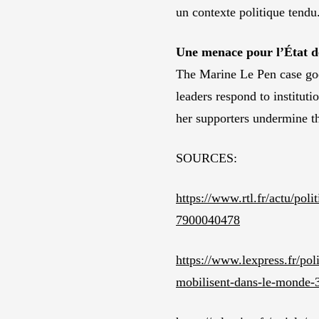
un contexte politique tendu
Une menace pour l’État d
The Marine Le Pen case goes
leaders respond to instituti
her supporters undermine th
SOURCES:
https://www.rtl.fr/actu/pol
7900040478
https://www.lexpress.fr/pol
mobilisent-dans-le-m