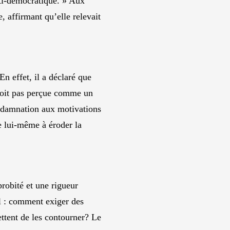
ti-démocratique. » Aux
 affirmant qu’elle relevait
En effet, il a déclaré que
e soit pas perçue comme un
ondamnation aux motivations
ue lui-même à éroder la
robité et une rigueur
l : comment exiger des
ettent de les contourner? Le