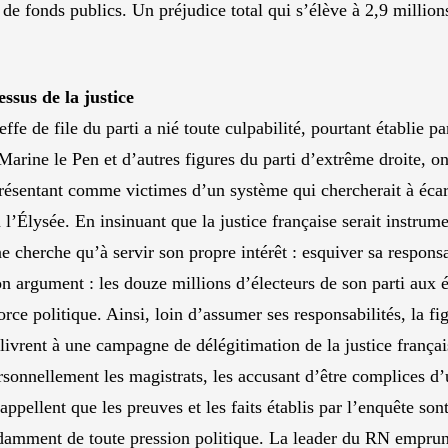
e fonds publics. Un préjudice total qui s’élève à 2,9 millions
ssus de la justice
fe de file du parti a nié toute culpabilité, pourtant établie par
Marine le Pen et d’autres figures du parti d’extrême droite, o
 présentant comme victimes d’un système qui chercherait à écar
à l’Élysée. En insinuant que la justice française serait instrume
 cherche qu’à servir son propre intérêt : esquiver sa responsa
on argument : les douze millions d’électeurs de son parti aux él
rce politique. Ainsi, loin d’assumer ses responsabilités, la 
 livrent à une campagne de délégitimation de la justice françai
personnellement les magistrats, les accusant d’être complices 
rappellent que les preuves et les faits établis par l’enquête son
damment de toute pression politique. La leader du RN emprunt