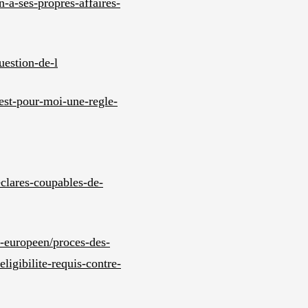
-a-ses-propres-affaires-
question-de-l
-est-pour-moi-une-regle-
eclares-coupables-de-
nt-europeen/proces-des-
ligibilite-requis-contre-