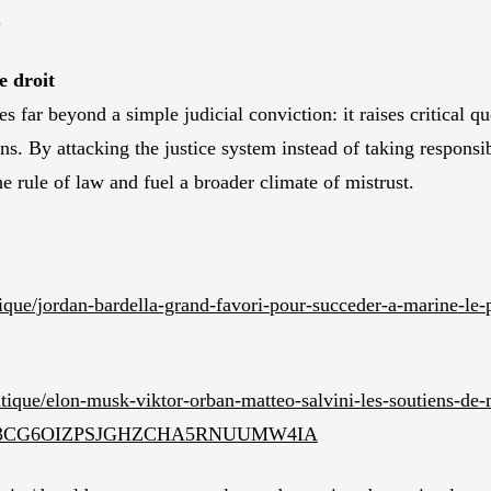
.
e droit
 far beyond a simple judicial conviction: it raises critical qu
ons. By attacking the justice system instead of taking respons
e rule of law and fuel a broader climate of mistrust.
itique/jordan-bardella-grand-favori-pour-succeder-a-marine-le-p
itique/elon-musk-viktor-orban-matteo-salvini-les-soutiens-de-
onde-3CG6OIZPSJGHZCHA5RNUUMW4IA