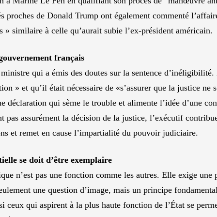
n à Marine Le Pen en qualifiant son procès de “manœuvre an
és proches de Donald Trump ont également commenté l’affaire,
 » similaire à celle qu’aurait subie l’ex-président américain.
gouvernement français
ministre qui a émis des doutes sur la sentence d’inéligibilité. 
tion » et qu’il était nécessaire de «s’assurer que la justice n
ne déclaration qui sème le trouble et alimente l’idée d’une c
t pas assurément la décision de la justice, l’exécutif contrib
ons et remet en cause l’impartialité du pouvoir judiciaire.
ielle se doit d’être exemplaire
que n’est pas une fonction comme les autres. Elle exige une p
seulement une question d’image, mais un principe fondamenta
 si ceux qui aspirent à la plus haute fonction de l’État se perm