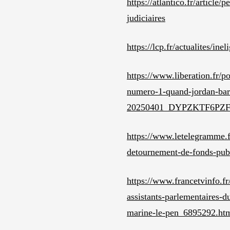
https://atlantico.fr/articl
judiciaires
https://lcp.fr/actualites/in
https://www.liberation.fr/p
numero-1-quand-jordan-bard
20250401_DYPZKTF6P
https://www.letelegramme.f
detournement-de-fonds-pub
https://www.francetvinfo.fr
assistants-parlementaires-du
marine-le-pen_6895292.ht