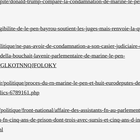
e/pepite/donald-trump-compare-la-condamnation-de-marine-le-pen
eligibilite-de-le-pen-bayrou-soutient-les-juges-mais-renvoie-la-
olitique/ne-pas-avoir-de-condamnation-a-son-casier-judiciaire
ella-bouchait-lavenir-parlementaire-de-marine-le-pen-
ZFGLKOTNNQJFOLOKY
r/politique/proces-du-rn-marine-le-pen-et-huit-eurodeputes-d
lics-6789161.php
/politique/front-national/affaire-des-assistants-fn-au-parleme
-fn-cinq-ans-de-prison-dont-trois-avec-sursis-et-cinq-ans-d-ine
ml