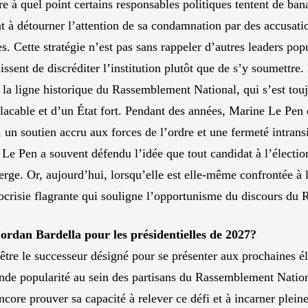
e à quel point certains responsables politiques tentent de bana
à détourner l’attention de sa condamnation par des accusations
. Cette stratégie n’est pas sans rappeler d’autres leaders popu
issent de discréditer l’institution plutôt que de s’y soumettre.
c la ligne historique du Rassemblement National, qui s’est tou
lacable et d’un État fort. Pendant des années, Marine Le Pen e
 un soutien accru aux forces de l’ordre et une fermeté intransi
Le Pen a souvent défendu l’idée que tout candidat à l’élection
erge. Or, aujourd’hui, lorsqu’elle est elle-même confrontée à la 
ocrisie flagrante qui souligne l’opportunisme du discours du
ordan Bardella pour les présidentielles de 2027?
tre le successeur désigné pour se présenter aux prochaines éle
ande popularité au sein des partisans du Rassemblement Nation
ncore prouver sa capacité à relever ce défi et à incarner plein