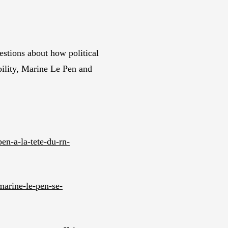
estions about how political
ibility, Marine Le Pen and
en-a-la-tete-du-rn-
marine-le-pen-se-