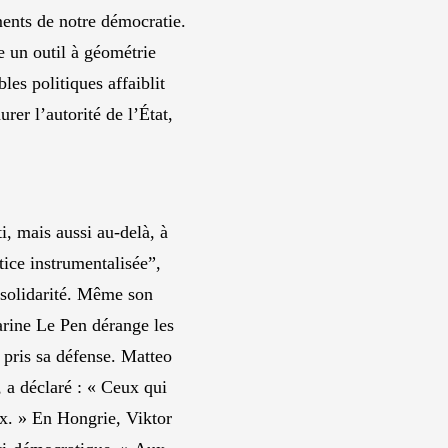
ments de notre démocratie.
re un outil à géométrie
les politiques affaiblit
rer l’autorité de l’État,
, mais aussi au-delà, à
tice instrumentalisée”,
r solidarité. Même son
arine Le Pen dérange les
 pris sa défense. Matteo
, a déclaré : « Ceux qui
ux. » En Hongrie, Viktor