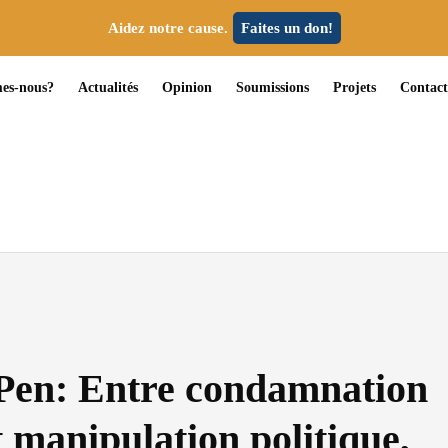
Aidez notre cause.
Faites un don!
es-nous?
Actualités
Opinion
Soumissions
Projets
Contact
Pen: Entre condamnation
t manipulation politique,