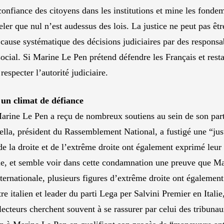
 confiance des citoyens dans les institutions et mine les fonde
ppeler que nul n’est audessus des lois. La justice ne peut pas êt
 cause systématique des décisions judiciaires par des responsab
cial. Si Marine Le Pen prétend défendre les Français et restau
especter l’autorité judiciaire.
un climat de défiance
rine Le Pen a reçu de nombreux soutiens au sein de son parti
della, président du Rassemblement National, a fustigé une “jus
 de la droite et de l’extrême droite ont également exprimé leu
lle, et semble voir dans cette condamnation une preuve que M
nternationale, plusieurs figures d’extrême droite ont également
re italien et leader du parti Lega per Salvini Premier en Italie
lecteurs cherchent souvent à se rassurer par celui des tribuna