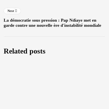
Next
La démocratie sous pression : Pap Ndiaye met en
garde contre une nouvelle ère d'instabilité mondiale
Related posts
Water as a Weapon or a Bridge for Peace?
An Exclusive Interview with MEP Leoluca
Orlando